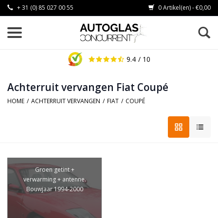
+ 31 (0) 85 027 00 55
0 Artikel(en) - €0,00
9.4
/ 10
Achterruit vervangen Fiat Coupé
HOME
/
ACHTERRUIT VERVANGEN
/
FIAT
/
COUPÉ
Groen getint +
verwarming + antenne.
Bouwjaar 1994-2000