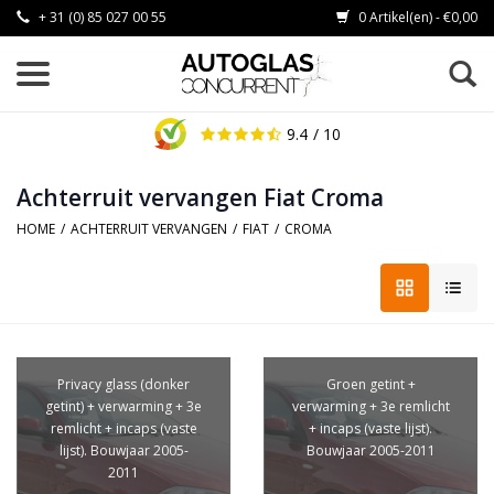
+ 31 (0) 85 027 00 55
0 Artikel(en) - €0,00
9.4
/ 10
Achterruit vervangen Fiat Croma
HOME
/
ACHTERRUIT VERVANGEN
/
FIAT
/
CROMA
Privacy glass (donker
Groen getint +
getint) + verwarming + 3e
verwarming + 3e remlicht
remlicht + incaps (vaste
+ incaps (vaste lijst).
lijst). Bouwjaar 2005-
Bouwjaar 2005-2011
2011