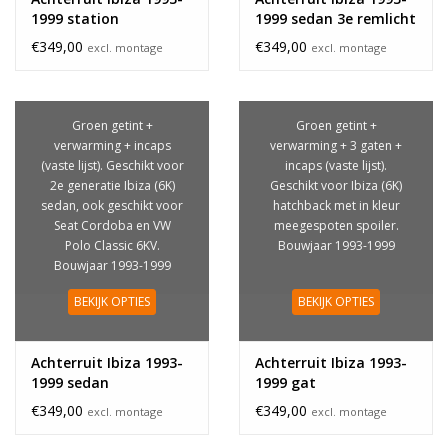
1999 station
1999 sedan 3e remlicht
€349,00
€349,00
excl. montage
excl. montage
Groen getint +
Groen getint +
verwarming + incaps
verwarming + 3 gaten +
(vaste lijst). Geschikt voor
incaps (vaste lijst).
2e generatie Ibiza (6K)
Geschikt voor Ibiza (6K)
sedan, ook geschikt voor
hatchback met in kleur
Seat Cordoba en VW
meegespoten spoiler.
Polo Classic 6KV.
Bouwjaar 1993-1999
Bouwjaar 1993-1999
BEKIJK OPTIES
BEKIJK OPTIES
Achterruit Ibiza 1993-
Achterruit Ibiza 1993-
1999 sedan
1999 gat
€349,00
€349,00
excl. montage
excl. montage