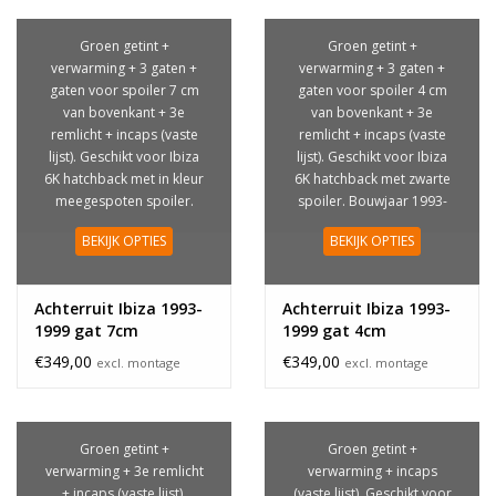
Groen getint +
Groen getint +
verwarming + 3 gaten +
verwarming + 3 gaten +
gaten voor spoiler 7 cm
gaten voor spoiler 4 cm
van bovenkant + 3e
van bovenkant + 3e
remlicht + incaps (vaste
remlicht + incaps (vaste
lijst). Geschikt voor Ibiza
lijst). Geschikt voor Ibiza
6K hatchback met in kleur
6K hatchback met zwarte
meegespoten spoiler.
spoiler. Bouwjaar 1993-
Bouwjaar 1993-1999
1999
BEKIJK OPTIES
BEKIJK OPTIES
Achterruit Ibiza 1993-
Achterruit Ibiza 1993-
1999 gat 7cm
1999 gat 4cm
€349,00
€349,00
excl. montage
excl. montage
Groen getint +
Groen getint +
verwarming + 3e remlicht
verwarming + incaps
+ incaps (vaste lijst).
(vaste lijst). Geschikt voor