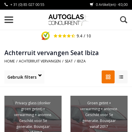
+ 31 (0) 85 027 00 55
0 Artikel(en) - €0,00
9.4
/ 10
Achterruit vervangen Seat Ibiza
HOME
/
ACHTERRUIT VERVANGEN
/
SEAT
/
IBIZA
Gebruik filters
Privacy glass (donker
Groen getint +
groen getint) +
verwarming + antenne.
verwarming + antenne.
Geschikt voor 5e
Geschikt voor 5e
generatie. Bouwjaar
generatie. Bouwjaar
vanaf 2017