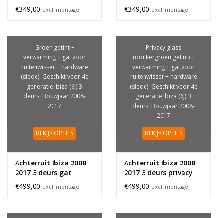
glass
€349,00
€349,00
excl. montage
excl. montage
Groen getint +
Privacy glass
verwarming + gat voor
(donkergroen getint) +
ruitenwisser + hardware
verwarming + gat voor
(slede). Geschikt voor 4e
ruitenwisser + hardware
generatie Ibiza (6J) 3
(slede). Geschikt voor 4e
deurs. Bouwjaar 2008-
generatie Ibiza (6J) 3
2017
deurs. Bouwjaar 2008-
2017
BEKIJK OPTIES
BEKIJK OPTIES
Achterruit Ibiza 2008-
Achterruit Ibiza 2008-
2017 3 deurs gat
2017 3 deurs privacy
hardware
glass hardware
€499,00
€499,00
excl. montage
excl. montage