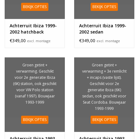
BEKIJK OPTIES
BEKIJK OPTIES
Achterruit Ibiza 1999-
Achterruit Ibiza 1999-
2002 hatchback
2002 sedan
€349,00
€349,00
excl. montage
excl. montage
Groen getint +
Groen getint +
verwarming. Geschikt
verwarming + 3e remlicht
voor 2e generatie Ibiza
+ incaps (vaste lijst).
(6K) station, ook geschikt
Geschikt voor 2e
voor VW Polo station
generatie Ibiza (6K)
(vanaf 1997). Bouwjaar
sedan, ook geschikt voor
1993-1999
Seat Cordoba. Bouwjaar
1993-1999
BEKIJK OPTIES
BEKIJK OPTIES
Achterruit Ibiza 1993-
Achterruit Ibiza 1993-