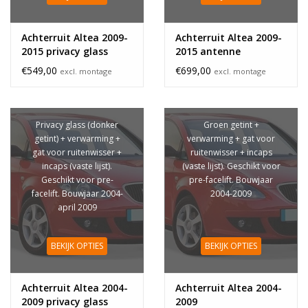
Achterruit Altea 2009-
Achterruit Altea 2009-
2015 privacy glass
2015 antenne
antenne
€549,00
€699,00
excl. montage
excl. montage
Privacy glass (donker
Groen getint +
getint) + verwarming +
verwarming + gat voor
gat voor ruitenwisser +
ruitenwisser + incaps
incaps (vaste lijst).
(vaste lijst). Geschikt voor
Geschikt voor pre-
pre-facelift. Bouwjaar
facelift. Bouwjaar 2004-
2004-2009
april 2009
BEKIJK OPTIES
BEKIJK OPTIES
Achterruit Altea 2004-
Achterruit Altea 2004-
2009 privacy glass
2009