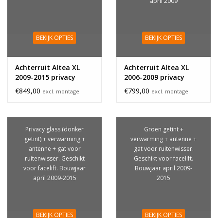
april 2009
BEKIJK OPTIES
BEKIJK OPTIES
Achterruit Altea XL
Achterruit Altea XL
2009-2015 privacy
2006-2009 privacy
glass antenne
glass
€849,00
€799,00
excl. montage
excl. montage
Privacy glass (donker
Groen getint +
getint) + verwarming +
verwarming + antenne +
antenne + gat voor
gat voor ruitenwisser.
ruitenwisser. Geschikt
Geschikt voor facelift.
voor facelift. Bouwjaar
Bouwjaar april 2009-
april 2009-2015
2015
BEKIJK OPTIES
BEKIJK OPTIES