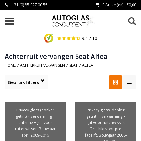
+ 31 (0) 85 027 00 55
0 Artikel(en) - €0,00
9.4
/ 10
Achterruit vervangen Seat Altea
HOME
/
ACHTERRUIT VERVANGEN
/
SEAT
/
ALTEA
Gebruik filters
Privacy glass (donker
Privacy glass (donker
getint) + verwarming +
getint) + verwarming +
antenne + gat voor
gat voor ruitenwisser.
ruitenwisser. Bouwjaar
Geschikt voor pre-
april 2009-2015
facelift. Bouwjaar 2006-