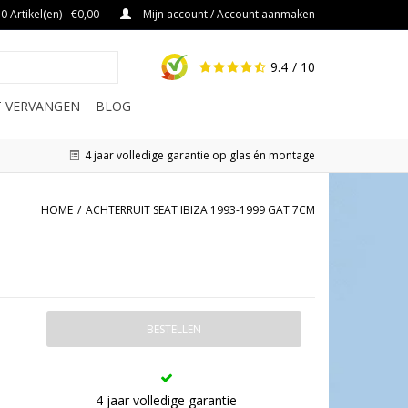
0 Artikel(en) - €0,00
Mijn account / Account aanmaken
9.4
/ 10
IT VERVANGEN
BLOG
4 jaar volledige garantie op glas én montage
HOME
/
ACHTERRUIT SEAT IBIZA 1993-1999 GAT 7CM
BESTELLEN
4 jaar volledige garantie