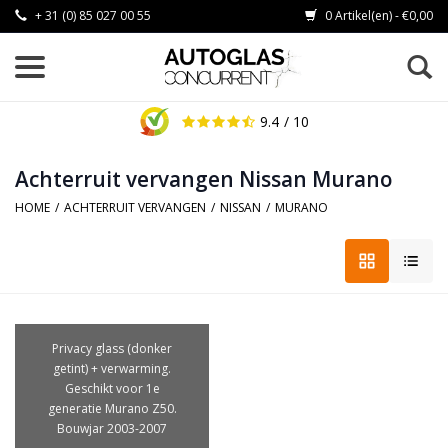
+ 31 (0) 85 027 00 55
0 Artikel(en) - €0,00
9.4
/ 10
Achterruit vervangen Nissan Murano
HOME
/
ACHTERRUIT VERVANGEN
/
NISSAN
/
MURANO
Privacy glass (donker
getint) + verwarming.
Geschikt voor 1e
generatie Murano Z50.
Bouwjar 2003-2007