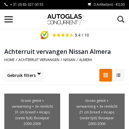
+ 31 (0) 85 027 00 55
0 Artikel(en) - €0,00
9.4
/ 10
Achterruit vervangen Nissan Almera
HOME
/
ACHTERRUIT VERVANGEN
/
NISSAN
/
ALMERA
Gebruik filters
Groen getint +
Groen getint +
verwarming + 3e remlicht
verwarming + 3e remlicht
31 cm breed + incaps
21 cm breed + incaps
(vaste lijst). Bouwjaar
(vaste lijst). Bouwjaar
2000-2006
2000-2006