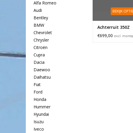
Alfa Romeo
Audi
BEKIJK OPTI
Bentley
BMW
Achterruit 350Z
Chevrolet
€699,00
excl. mont
Chrysler
Citroën
Cupra
Dacia
Daewoo
Daihatsu
Fiat
Ford
Honda
Hummer
Hyundai
Isuzu
Iveco