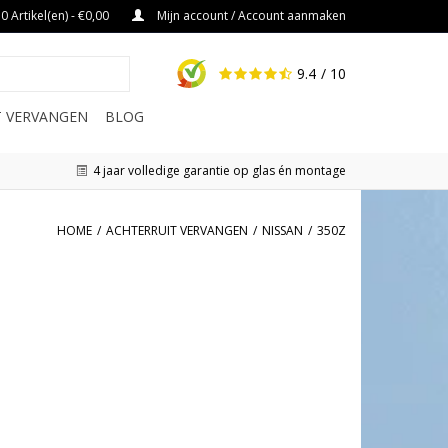
0 Artikel(en) - €0,00
Mijn account / Account aanmaken
9.4
/ 10
IT VERVANGEN
BLOG
4 jaar volledige garantie op glas én montage
HOME
/
ACHTERRUIT VERVANGEN
/
NISSAN
/
350Z