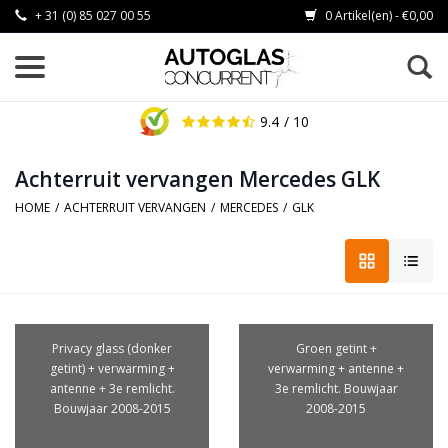
+ 31 (0) 85 027 00 55
0 Artikel(en) - €0,00
9.4
/ 10
Achterruit vervangen Mercedes GLK
HOME
/
ACHTERRUIT VERVANGEN
/
MERCEDES
/
GLK
Privacy glass (donker
Groen getint +
getint) + verwarming +
verwarming + antenne +
antenne + 3e remlicht.
3e remlicht. Bouwjaar
Bouwjaar 2008-2015
2008-2015