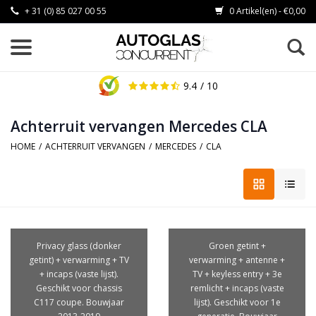
+ 31 (0) 85 027 00 55
0 Artikel(en) - €0,00
9.4
/ 10
Achterruit vervangen Mercedes CLA
HOME
/
ACHTERRUIT VERVANGEN
/
MERCEDES
/
CLA
Privacy glass (donker
Groen getint +
getint) + verwarming + TV
verwarming + antenne +
+ incaps (vaste lijst).
TV + keyless entry + 3e
Geschikt voor chassis
remlicht + incaps (vaste
C117 coupe. Bouwjaar
lijst). Geschikt voor 1e