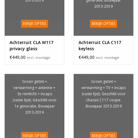
2013-2019
generatie. Bouwjaar
2013-2019
BEKIJK OPTIES
BEKIJK OPTIES
Achterruit CLA W117
Achterruit CLA C117
privacy glass
keyless
€449,00
€449,00
excl. montage
excl. montage
Groen getint +
Groen getint +
verwarming + antenne +
verwarming + TV + incaps
3e remlicht + incaps
(vaste lijst). Geschikt voor
(vaste lijst). Geschikt voor
chassis C117 coupe.
1e generatie. Bouwjaar
Bouwjaar 2013-2019
2013-2019
BEKIJK OPTIES
BEKIJK OPTIES