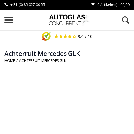
+ 31 (0) 85 027 00 55
0 Artikel(en) - €0,00
9.4
/ 10
Achterruit Mercedes GLK
HOME
/
ACHTERRUIT MERCEDES GLK