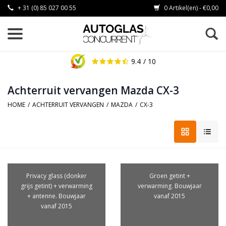
+ 31 (0) 85 027 00 55
0 Artikel(en) - €0,00
9.4
/ 10
Achterruit vervangen Mazda CX-3
HOME
/
ACHTERRUIT VERVANGEN
/
MAZDA
/
CX-3
Privacy glass (donker
Groen getint +
grijs getint) + verwarming
verwarming. Bouwjaar
+ antenne. Bouwjaar
vanaf 2015
vanaf 2015