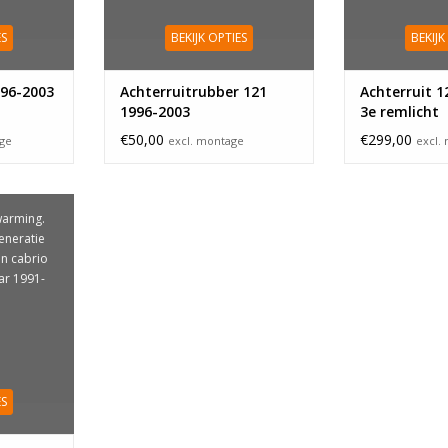
ES
BEKIJK OPTIES
BEKIJK
996-2003
Achterruitrubber 121
Achterruit 1
1996-2003
3e remlicht
€50,00
€299,00
age
excl. montage
excl.
warming.
eneratie
n cabrio
ar 1991-
ES