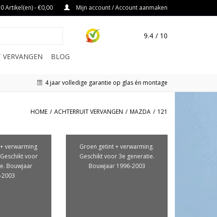
0 Artikel(en) - €0,00
Mijn account / Account aanmaken
9.4
/ 10
IT VERVANGEN
BLOG
4 jaar volledige garantie op glas én montage
HOME
/
ACHTERRUIT VERVANGEN
/
MAZDA
/
121
 + verwarming
Groen getint + verwarming.
.Geschikt voor
Geschikt voor 3e generatie.
ie. Bouwjaar
Bouwjaar 1996-2003
-2003