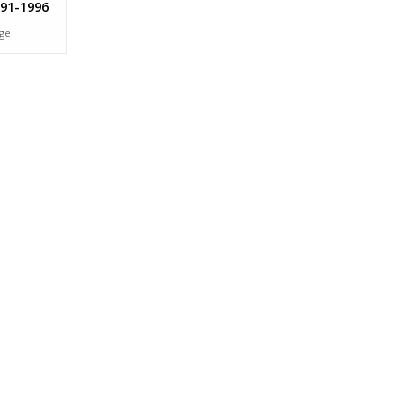
991-1996
age