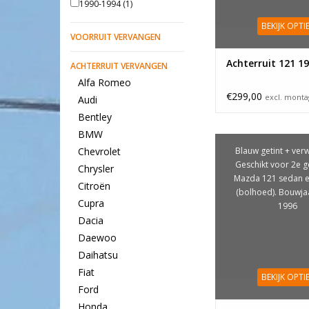
1990-1994
(1)
BEKIJK OPTI
VOORRUIT VERVANGEN
Achterruit 121 1
ACHTERRUIT VERVANGEN
Alfa Romeo
€299,00
excl. mont
Audi
Bentley
BMW
Blauw getint + ver
Chevrolet
Geschikt voor 2e g
Chrysler
Mazda 121 sedan e
Citroën
(bolhoed). Bouwja
Cupra
1996
Dacia
Daewoo
Daihatsu
Fiat
BEKIJK OPTI
Ford
Honda