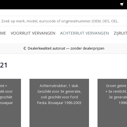
ME
VOORRUIT VERVANGEN
ACHTERRUIT VERVANGEN
ZIJRU
Dealerkwaliteit autoruit — zonder dealerprijzen
121
int +
Achterruitrubber, 1 stuk.
Groen getint
ikt voor
Geschikt voor 3e generatie,
+ 3e remlicht
geschikt
ook geschikt voor Ford
3e generat
Bouwjaar
Fiesta. Bouwjaar 1996-2003
1996