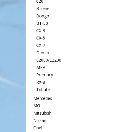
626
B serie
Bongo
BT-50
CX-3
CX-5
CX-7
Demio
E2000/E2200
MPV
Premacy
RX-8
Tribute
Mercedes
MG
Mitsubishi
Nissan
Opel