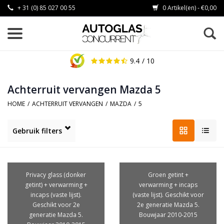
+ 31 (0) 85 027 00 55
0 Artikel(en) - €0,00
9.4
/ 10
Achterruit vervangen Mazda 5
HOME
/
ACHTERRUIT VERVANGEN
/
MAZDA
/
5
Gebruik filters
Privacy glass (donker
Groen getint +
getint) + verwarming +
verwarming + incaps
incaps (vaste lijst).
(vaste lijst). Geschikt voor
Geschikt voor 2e
2e generatie Mazda 5.
generatie Mazda 5.
Bouwjaar 2010-2015