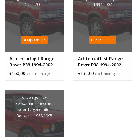
1994-2002
1994-2002
BEKIJK OPTIES
BEKIJK OPTIES
Achterruitlijst Range
Achterruitlijst Range
Rover P38 1994-2002
Rover P38 1994-2002
onderkant
bovenkant
€160,00
€130,00
excl. montage
excl. montage
Groen getint +
verwarming. Geschikt
voor 1e generatie.
Bouwjaar 1988-1995