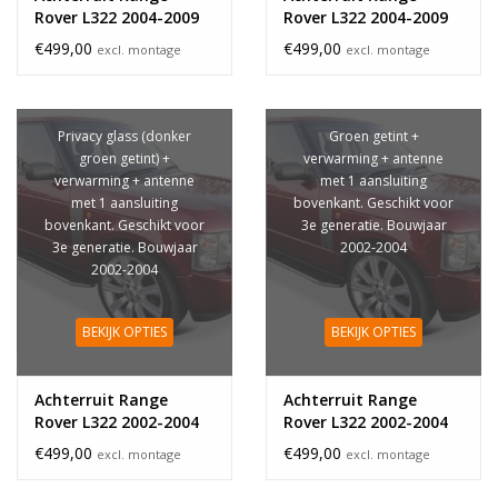
Rover L322 2004-2009
Rover L322 2004-2009
privacy glass
€499,00
€499,00
excl. montage
excl. montage
Privacy glass (donker
Groen getint +
groen getint) +
verwarming + antenne
verwarming + antenne
met 1 aansluiting
met 1 aansluiting
bovenkant. Geschikt voor
bovenkant. Geschikt voor
3e generatie. Bouwjaar
3e generatie. Bouwjaar
2002-2004
2002-2004
BEKIJK OPTIES
BEKIJK OPTIES
Achterruit Range
Achterruit Range
Rover L322 2002-2004
Rover L322 2002-2004
privacy glass
€499,00
€499,00
excl. montage
excl. montage