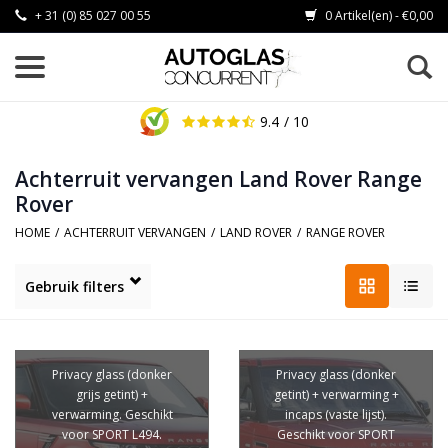
+ 31 (0) 85 027 00 55
0 Artikel(en) - €0,00
9.4
/ 10
Achterruit vervangen Land Rover Range
Rover
HOME
/
ACHTERRUIT VERVANGEN
/
LAND ROVER
/
RANGE ROVER
Gebruik filters
Privacy glass (donker
Privacy glass (donker
grijs getint) +
getint) + verwarming +
verwarming. Geschikt
incaps (vaste lijst).
voor SPORT L494.
Geschikt voor SPORT