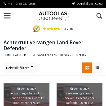
+ 31 (0) 85 027 00 55
0 Artikel(en) - €0,00
9.4
/ 10
Achterruit vervangen Land Rover
Defender
HOME
/
ACHTERRUIT VERVANGEN
/
LAND ROVER
/
DEFENDER
Gebruik filters
Groen getint +
Groen getint +
verwarming + 3e remlicht
verwarming + ronde
+ ronde hoeken. Geschikt
hoeken. Geschikt voor
voor Defender 90 en
Defender 90 en 110.