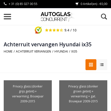
+ 31 (0) 85 027 00 55
0 Artikel(en) - €0,00
9.4
/ 10
Achterruit vervangen Hyundai ix35
HOME
/
ACHTERRUIT VERVANGEN
/
HYUNDAI
/
IX35
Privacy glass (donker
Privacy glass (donker
grijs getint) +
groen getint) +
verwarming. Bouwjaar
verwarming + gat.
2009-2015
Bouwjaar 2009-2015