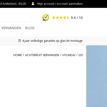
0 Artikel(en) - €0,00
Mijn account / Account aanmaken
9.4
/ 10
IT VERVANGEN
BLOG
4 jaar volledige garantie op glas én montage
HOME
/
ACHTERRUIT VERVANGEN
/
HYUNDAI
/
I20