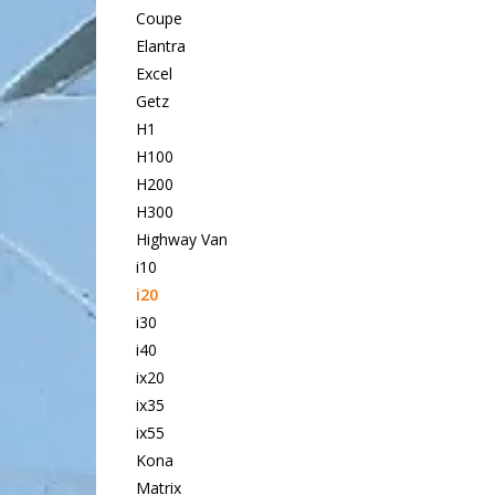
Coupe
Elantra
Excel
Getz
H1
H100
H200
H300
Highway Van
i10
i20
i30
i40
ix20
ix35
ix55
Kona
Matrix