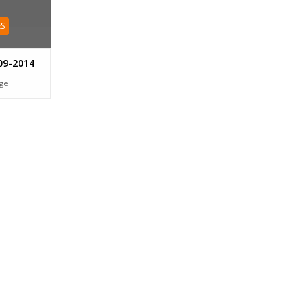
ES
009-2014
age