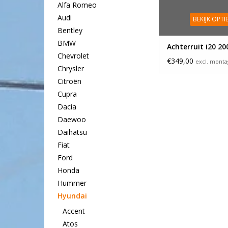
Alfa Romeo
Audi
BEKIJK OPTI
Bentley
BMW
Achterruit i20 2
Chevrolet
€349,00
excl. mont
Chrysler
Citroën
Cupra
Dacia
Daewoo
Daihatsu
Fiat
Ford
Honda
Hummer
Hyundai
Accent
Atos