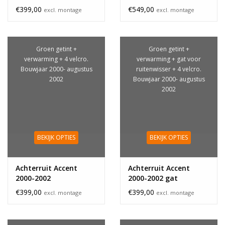
€399,00
€549,00
excl. montage
excl. montage
Groen getint +
Groen getint +
verwarming + 4 velcro.
verwarming + gat voor
Bouwjaar 2000- augustus
ruitenwisser + 4 velcro.
2002
Bouwjaar 2000- augustus
2002
BEKIJK OPTIES
BEKIJK OPTIES
Achterruit Accent
Achterruit Accent
2000-2002
2000-2002 gat
€399,00
€399,00
excl. montage
excl. montage