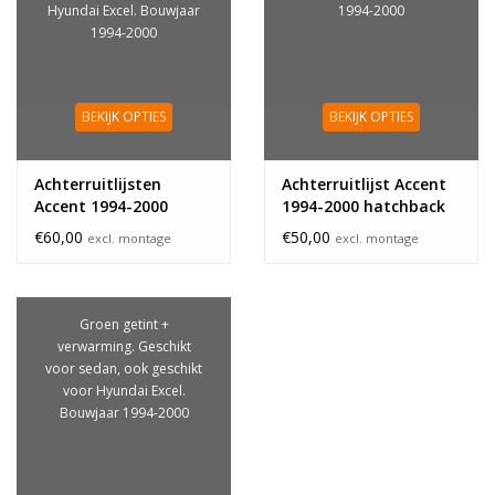
Hyundai Excel. Bouwjaar
1994-2000
1994-2000
BEKIJK OPTIES
BEKIJK OPTIES
Achterruitlijsten
Achterruitlijst Accent
Accent 1994-2000
1994-2000 hatchback
hatchback
onderkant
€60,00
€50,00
excl. montage
excl. montage
Groen getint +
verwarming. Geschikt
voor sedan, ook geschikt
voor Hyundai Excel.
Bouwjaar 1994-2000