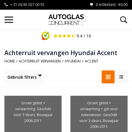
+ 31 (0) 85 027 00 55
0 Artikel(en) - €0,00
9.4
/ 10
Achterruit vervangen Hyundai Accent
HOME
/
ACHTERRUIT VERVANGEN
/
HYUNDAI
/
ACCENT
Gebruik filters
Groen getint +
Groen getint +
verwarming. Geschikt
verwarming + gat voor
voor 3 deurs. Bouwjaar
ruitenwisser. Geschikt
2006-2011
voor 3 deurs. Bouwjaar
2006-2011