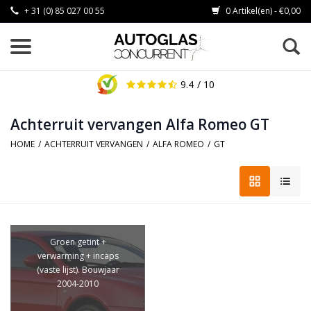
+ 31 (0) 85 027 00 55
0 Artikel(en) - €0,00
9.4
/ 10
Achterruit vervangen Alfa Romeo GT
HOME
/
ACHTERRUIT VERVANGEN
/
ALFA ROMEO
/
GT
Groen getint +
verwarming + incaps
(vaste lijst). Bouwjaar
2004-2010