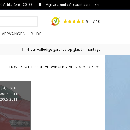
0 Artikel(en) - €0,00
Mijn account / Account aanmaken
9.4
/ 10
IT VERVANGEN
BLOG
4 jaar volledige garantie op glas én montage
HOME
/
ACHTERRUIT VERVANGEN
/
ALFA ROMEO
/
159
ijst, 1 stuk.
voor sedan.
 2005-2011