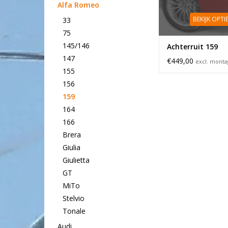
Alfa Romeo
BEKIJK OPTI
33
75
145/146
Achterruit 159
147
€449,00
excl. mont
155
156
159
164
166
Brera
Giulia
Giulietta
GT
MiTo
Stelvio
Tonale
Audi