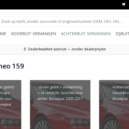
ME
VOORRUIT VERVANGEN
ACHTERRUIT VERVANGEN
ZIJRU
Dealerkwaliteit autoruit — zonder dealerprijzen
meo 159
r getint)
Groen getint + verwarming
Achterruitl
incaps
+ 3e remlicht. Geschikt voor
Geschikt 
ikt voor
sedan. Bouwjaar 2005-2011
Bouwjaar
ouwjaar