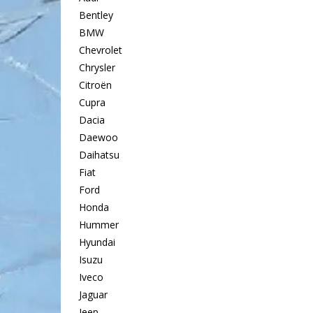
Bentley
BMW
Chevrolet
Chrysler
Citroën
Cupra
Dacia
Daewoo
Daihatsu
Fiat
Ford
Honda
Hummer
Hyundai
Isuzu
Iveco
Jaguar
Jeep