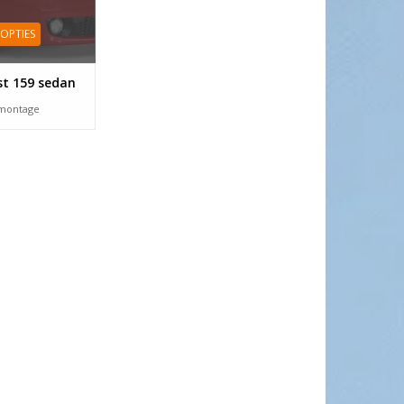
 OPTIES
jst 159 sedan
 montage