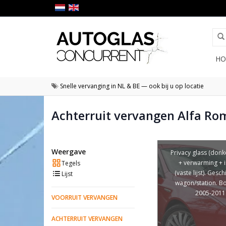
HO
Snelle vervanging in NL & BE — ook bij u op locatie
Achterruit vervangen Alfa Ro
Weergave
Privacy glass (donke
+ verwarming + 
Tegels
(vaste lijst). Gesch
Lijst
wagon/station. B
2005-2011
VOORRUIT VERVANGEN
ACHTERRUIT VERVANGEN