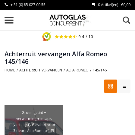
+ 31 (0) 85 027 00 55
0 Artikel(en) - €0,00
9.4
/ 10
Achterruit vervangen Alfa Romeo
145/146
HOME
/
ACHTERRUIT VERVANGEN
/
ALFA ROMEO
/
145/146
Groen getint +
verwarming + incaps
(vaste lijst). Geschikt voor
3 deurs Alfa Romeo 145