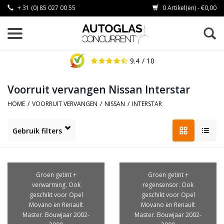
+ 31 (0) 85 027 00 55
0 Artikel(en) - €0,00
9.4
/ 10
Voorruit vervangen Nissan Interstar
HOME
/
VOORRUIT VERVANGEN
/
NISSAN
/
INTERSTAR
Gebruik filters
Groen getint +
Groen getint +
verwarming. Ook
regensensor. Ook
geschikt voor Opel
geschikt voor Opel
Movano en Renault
Movano en Renault
Master. Bouwjaar 2002-
Master. Bouwjaar 2002-