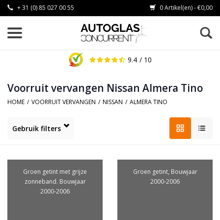
+ 31 (0) 85 027 00 55
0 Artikel(en) - €0,00
9.4
/ 10
Voorruit vervangen Nissan Almera Tino
HOME
/
VOORRUIT VERVANGEN
/
NISSAN
/
ALMERA TINO
Gebruik filters
Groen getint met grijze
Groen getint, Bouwjaar
zonneband. Bouwjaar
2000-2006
2000-2006