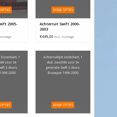
 OPTIES
BEKIJK OPTIES
wift 2005-
Achterruit Swift 2000-
2003
€449,00
 montage
excl. montage
st bovenkant, 1
Achterruitlijst onderkant, 1
hikt voor 3e
stuk. Geschikt voor 3e
wift 3 deurs.
generatie Swift 3 deurs.
 1996-2000
Bouwjaar 1996-2000
 OPTIES
BEKIJK OPTIES