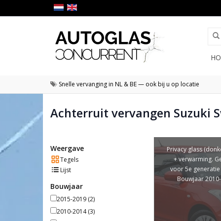
HO
Snelle vervanging in NL & BE — ook bij u op locatie
Achterruit vervangen Suzuki S
Weergave
Privacy glass (donke
+ verwarming. Ge
Tegels
voor 5e generatie f
Lijst
Bouwjaar 2010
Bouwjaar
2015-2019
(2)
2010-2014
(3)