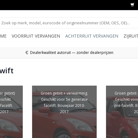
ME
VOORRUIT VERVANGEN
ACHTERRUIT VERVANGEN
ZIJRU
Dealerkwaliteit autoruit — zonder dealerprijzen
wift
r getint)
Groen getint + verwarming.
Groen getint
schikt
Geschikt voor 5e generatie
Geschikt voo
acelift.
facelift. Bouwjaar 2010-
pre-facelift.
-2017
2017
2