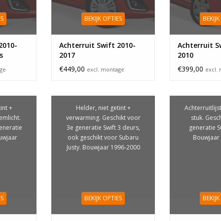
ES
BEKIJK OPTIES
BEKIJK
2010-
Achterruit Swift 2010-
Achterruit S
s
2017
2010
€449,00
€399,00
age
excl. montage
excl.
int +
Helder, niet getint +
Achterruitlij
emlicht.
verwarming. Geschikt voor
stuk. Gesc
eneratie
3e generatie Swift 3 deurs,
generatie S
ouwjaar
ook geschikt voor Subaru
Bouwjaar
Justy. Bouwjaar 1996-2000
ES
BEKIJK OPTIES
BEKIJK