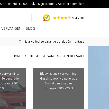
0 Artikel(en) - €0,00
Mijn account / Account aanmaken
9.4
/ 10
IT VERVANGEN
BLOG
4 jaar volledige garantie op glas én montage
HOME
/
ACHTERRUIT VERVANGEN
/
SUZUKI
/
SWIFT
 + verwarming.
Blauw getint + verwarming.
r 5e generatie
Geschikt voor 4e generatie
 Bouwjaar 2005-
Swift 4 deurs sedan.
010
Bouwjaar 2000-2003