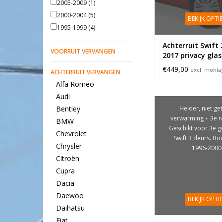
2005-2009
(1)
2000-2004
(5)
BEKIJK OPTI
1995-1999
(4)
Achterruit Swift 
VOORRUIT VERVANGEN
2017 privacy glas
€449,00
excl. mont
ACHTERRUIT VERVANGEN
Alfa Romeo
Audi
Helder, niet get
Bentley
verwarming + 3e r
BMW
Geschikt voor 3e g
Chevrolet
Swift 3 deurs. B
Chrysler
1996-2000
Citroën
Cupra
Dacia
Daewoo
BEKIJK OPTI
Daihatsu
Fiat