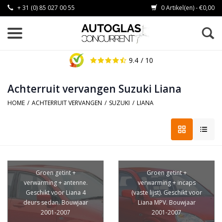
+ 31 (0) 85 027 00 55
0 Artikel(en) - €0,00
9.4
/ 10
Achterruit vervangen Suzuki Liana
HOME
/
ACHTERRUIT VERVANGEN
/
SUZUKI
/
LIANA
Groen getint +
Groen getint +
verwarming + antenne.
verwarming + incaps
Geschikt voor Liana 4
(vaste lijst). Geschikt voor
deurs sedan. Bouwjaar
Liana MPV. Bouwjaar
2001-2007
2001-2007