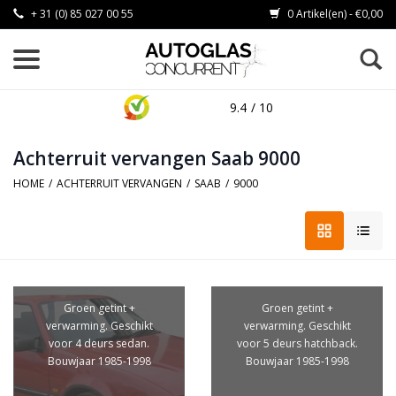
+ 31 (0) 85 027 00 55
0 Artikel(en) - €0,00
9.4
/ 10
Achterruit vervangen Saab 9000
HOME
/
ACHTERRUIT VERVANGEN
/
SAAB
/
9000
Groen getint +
Groen getint +
verwarming. Geschikt
verwarming. Geschikt
voor 4 deurs sedan.
voor 5 deurs hatchback.
Bouwjaar 1985-1998
Bouwjaar 1985-1998