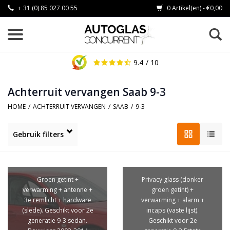
+ 31 (0) 85 027 00 55
0 Artikel(en) - €0,00
9.4
/ 10
Achterruit vervangen Saab 9-3
HOME
/
ACHTERRUIT VERVANGEN
/
SAAB
/
9-3
Gebruik filters
Groen getint +
Privacy glass (donker
verwarming + antenne +
groen getint) +
3e remlicht + hardware
verwarming + alarm +
(slede). Geschikt voor 2e
incaps (vaste lijst).
generatie 9-3 sedan.
Geschikt voor 2e