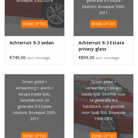
Bouwjaar 2002-2014
generatie 9-3 Estate
(station). Bouwjaar 2005-
2011
BEKIJK OPTIES
BEKIJK OPTIES
Achterruit 9-3 sedan
Achterruit 9-3 Estate
privacy glass
€749,00
€899,00
excl. montage
excl. montage
Groen getint +
Groen getint +
verwarming + alarm +
verwarming + incaps
incaps (vaste lijst).
(vaste lijst). Geschikt voor
Geschikt voor 2e
1e generatie 9-3
generatie 9-3 Estate
hatchback, ook geschikt
(station). Bouwjaar 2005-
voor Saab 900. Bouwjaar
2011
1998-2002
BEKIJK OPTIES
BEKIJK OPTIES