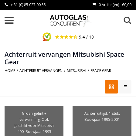
+ 31 (0) 85 027 00 55
0 Artikel(en) - €0,00
9.4
/ 10
Achterruit vervangen Mitsubishi Space
Gear
HOME
/
ACHTERRUIT VERVANGEN
/
MITSUBISHI
/
SPACE GEAR
Groen getint +
Achterruitlijst, 1 stuk.
verwarming. Ook
Bouwjaar 1995-2001
geschikt voor Mitsubishi
L400. Bouwjaar 1995-