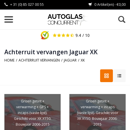
+ 31 (0) 85 027 00 55
0 Artikel(en) - €0,00
9.4
/ 10
Achterruit vervangen Jaguar XK
HOME
/
ACHTERRUIT VERVANGEN
/
JAGUAR
/
XK
Groen getint +
Groen getint +
verwarming + GPS +
verwarming + incaps
incaps (vaste lijst).
(vaste lijst). Geschikt voor
Geschikt voor XK X150.
XK X150. Bouwjaar 2006-
Bouwjaar 2006-2015
2015