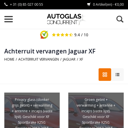
+ 31 (0) 85 027 00 55
0 Artikel(en) - €0,00
9.4
/ 10
Achterruit vervangen Jaguar XF
HOME
/
ACHTERRUIT VERVANGEN
/
JAGUAR
/
XF
Privacy glass (donker
Groen getint +
grijs getint) + verwarming
verwarming + antenne +
+ antenne + incaps (vaste
incaps (vaste lijst).
lijst). Geschikt voor XF
Geschikt voor XF
Sportbrake X250.
Sportbrake X250.