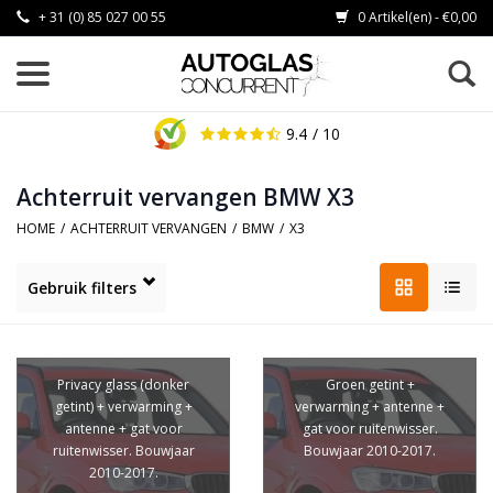
+ 31 (0) 85 027 00 55
0 Artikel(en) - €0,00
9.4
/ 10
Achterruit vervangen BMW X3
HOME
/
ACHTERRUIT VERVANGEN
/
BMW
/
X3
Gebruik filters
Privacy glass (donker
Groen getint +
getint) + verwarming +
verwarming + antenne +
antenne + gat voor
gat voor ruitenwisser.
ruitenwisser. Bouwjaar
Bouwjaar 2010-2017.
2010-2017.