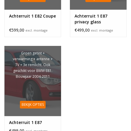
Achterruit 1 E82 Coupe
Achterruit 1 E87
privacy glass
€599,00
€499,00
excl. montage
excl. montage
Groen getint +
verwarming + antenne +
TV + 3e remlicht. Ook
geschikt voor BMW E81.
Bouwjaar 2004-2011
BEKIJK OPTIES
Achterruit 1 E87
€499,00
excl. montage