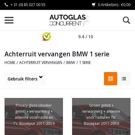
+ 31 (0) 85 027 00 55
0 Artikel(en) - €0,00
9.4
/ 10
Achterruit vervangen BMW 1 serie
HOME
/
ACHTERRUIT VERVANGEN
/
BMW
/
1 SERIE
Gebruik filters
Privacy glass (donker
Groen getint +
getint) + verwarming +
verwarming + antenne
antenne voor radio en
voor radio en TV.
TV. Bouwjaar 2011-2019
Bouwjaar 2011-2019