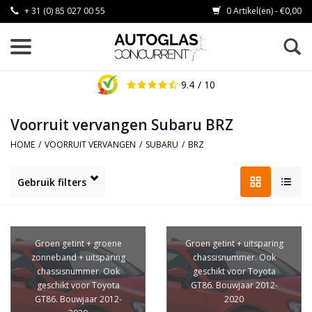
+ 31 (0) 85 027 00 55
0 Artikel(en) - €0,00
9.4
/ 10
Voorruit vervangen Subaru BRZ
HOME
/
VOORRUIT VERVANGEN
/
SUBARU
/
BRZ
Gebruik filters
Groen getint + groene
Groen getint + uitsparing
zonneband + uitsparing
chassisnummer. Ook
chassisnummer. Ook
geschikt voor Toyota
geschikt voor Toyota
GT86. Bouwjaar 2012-
GT86. Bouwjaar 2012-
2020