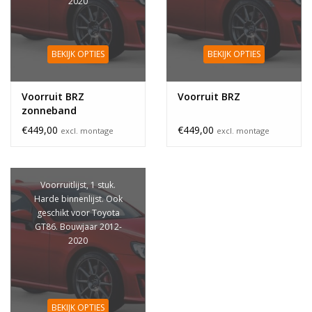
2020
BEKIJK OPTIES
BEKIJK OPTIES
Voorruit BRZ
Voorruit BRZ
zonneband
€449,00
€449,00
excl. montage
excl. montage
Voorruitlijst, 1 stuk.
Harde binnenlijst. Ook
geschikt voor Toyota
GT86. Bouwjaar 2012-
2020
BEKIJK OPTIES