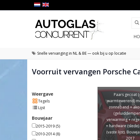
HO
Snelle vervanging in NL & BE — ook bij u op locatie
Voorruit vervangen Porsche C
Weergave
Paars gecoat 
warmtewerend) met
Tegels
zonneband + ako
Lijst
(geluiddempen
Bouwjaar
verwarming + reg
+ hardware (slede)
2015-2019
(5)
(vaste lijst). Bouwj
2010-2014
(8)
2017