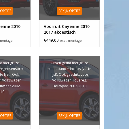
 OPTIES
BEKIJK OPTIES
yenne 2010-
Voorruit Cayenne 2010-
2017 akoestisch
€449,00
 montage
excl. montage
t met grijze
Groen getint met grijze
regensensor +
zonneband + incaps (vaste
e lijst). Ook
lijst). Ook geschikt voor
or Volkswagen
Volkswagen Touareg.
uwjaar 2002-
Bouwjaar 2002-2010
010
 OPTIES
BEKIJK OPTIES