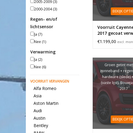
2005-2009
(3)
2000-2004
(3)
BEKIJK OPTI
Regen- en/of
lichtsensor
Voorruit Cayenne
2017 gecoat ver
Ja
(7)
€1.199,00
Nee
(1)
excl. mon
Verwarming
Ja
(2)
Groen getint met
Nee
(6)
zonneband + regen
hardware (slede) 
VOORRUIT VERVANGEN
(vaste lijst). Bouwj
Alfa Romeo
2017
Asia
Aston Martin
Audi
Austin
BEKIJK OPTI
Bentley
BMW