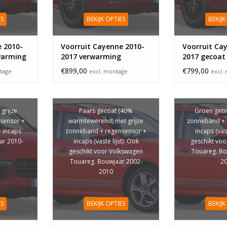
ES
BEKIJK OPTIES
BEKIJK
 2010-
Voorruit Cayenne 2010-
Voorruit Ca
warming
2017 verwarming
2017 gecoat
€899,00
€799,00
tage
excl. montage
excl.
 grijze
Paars gecoat (40%
Groen getin
sensor +
warmtewerend) met grijze
zonneband + 
+ incaps
zonneband + regensensor +
incaps (vast
aar 2010-
incaps (vaste lijst). Ook
geschikt vo
geschikt voor Volkswagen
Touareg. Bo
Touareg. Bouwjaar 2002-
2
2010
ES
BEKIJK OPTIES
BEKIJK