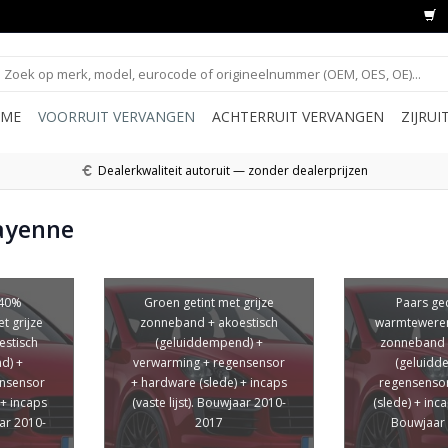
ME
VOORRUIT VERVANGEN
ACHTERRUIT VERVANGEN
ZIJRU
Dealerkwaliteit autoruit — zonder dealerprijzen
ayenne
(40%
Groen getint met grijze
Paars ge
 grijze
zonneband + akoestisch
warmteweren
estisch
(geluiddempend) +
zonneband 
d) +
verwarming + regensensor
(geluidd
ensensor
+ hardware (slede) + incaps
regensenso
 + incaps
(vaste lijst). Bouwjaar 2010-
(slede) + incap
aar 2010-
2017
Bouwjaar