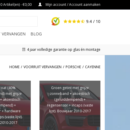
0 Artikel(en) - €0,00
Mijn account / Account aanmaken
9.4
/ 10
IT VERVANGEN
BLOG
4 jaar volledige garantie op glas én montage
HOME
/
VOORRUIT VERVANGEN
/
PORSCHE
/
CAYENNE
coat (40%
Groen getint met grijze
d) met grijze
zonneband + akoestisch
+ akoestisch
(geluiddempend) +
empend) +
regensensor + incaps (vaste
r + hardware
lijst). Bouwjaar 2010-2017
s (vaste lijst).
 2010-2017