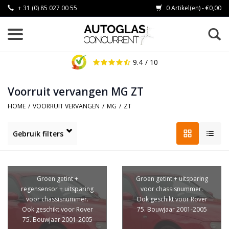
+ 31 (0) 85 027 00 55
0 Artikel(en) - €0,00
9.4
/ 10
Voorruit vervangen MG ZT
HOME
/
VOORRUIT VERVANGEN
/
MG
/
ZT
Gebruik filters
Groen getint +
Groen getint + uitsparing
regensensor + uitsparing
voor chassisnummer.
voor chassisnummer.
Ook geschikt voor Rover
Ook geschikt voor Rover
75. Bouwjaar 2001-2005
75. Bouwjaar 2001-2005