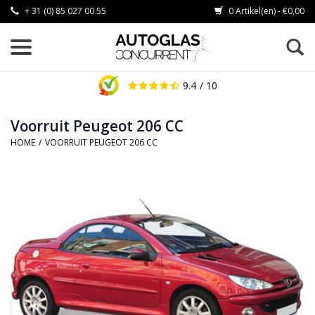
+ 31 (0) 85 027 00 55
0 Artikel(en) - €0,00
9.4
/ 10
Voorruit Peugeot 206 CC
HOME
/
VOORRUIT PEUGEOT 206 CC