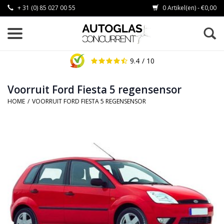
+ 31 (0) 85 027 00 55
0 Artikel(en) - €0,00
9.4
/ 10
Voorruit Ford Fiesta 5 regensensor
HOME
/
VOORRUIT FORD FIESTA 5 REGENSENSOR