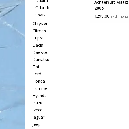
Nubira
Achterruit Matiz
Orlando
2005
Spark
€299,00
excl. mont
Chrysler
Citroën
Cupra
Dacia
Daewoo
Daihatsu
Fiat
Ford
Honda
Hummer
Hyundai
Isuzu
Iveco
Jaguar
Jeep