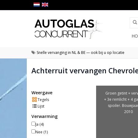
HO
Snelle vervanging in NL & BE — ook bij u op locatie
Achterruit vervangen Chevrole
Weergave
Groen getint + ve
+ 3e remlicht + 4 g
Tegels
spoiler. Bouwjaa
Lijst
2010
Verwarming
Ja
(4)
Nee
(1)