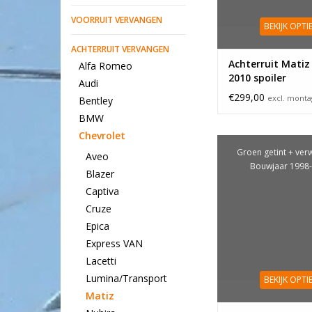
VOORRUIT VERVANGEN
BEKIJK OPTI
ACHTERRUIT VERVANGEN
Achterruit Matiz
Alfa Romeo
2010 spoiler
Audi
€299,00
excl. mont
Bentley
BMW
Chevrolet
Groen getint + ver
Aveo
Bouwjaar 1998
Blazer
Captiva
Cruze
Epica
Express VAN
Lacetti
Lumina/Transport
BEKIJK OPTI
Matiz