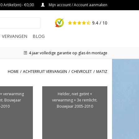
0 Artikel(en) - €0,00
Mijn account / Account aanmaken
9.4
/ 10
IT VERVANGEN
BLOG
4 jaar volledige garantie op glas én montage
HOME
/
ACHTERRUIT VERVANGEN
/
CHEVROLET
/
MATIZ
 + verwarming
Helder, niet getint +
ht. Bouwjaar
verwarming + 3e remlicht.
-2010
Bouwjaar 2005-2010