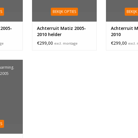
ES
BEKIJK OPTIES
BEKIJK
 2005-
Achterruit Matiz 2005-
Achterruit M
2010 helder
2010
€299,00
€299,00
age
excl. montage
excl.
warming.
-2005
ES