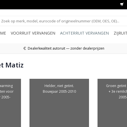
ME
VOORRUIT VERVANGEN
ACHTERRUIT VERVANGEN
ZIJRU
Dealerkwaliteit autoruit — zonder dealerprijzen
t Matiz
rwarming
Helder, niet getint.
Groen getint
aten voor
Bouwjaar 2005-2010
+ 3e remlic
r 2005-
2005