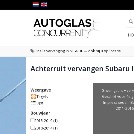
HO
Snelle vervanging in NL & BE — ook bij u op locatie
Achterruit vervangen Subaru 
Weergave
Groen getint + ver
Geschikt voor 4e g
Tegels
Impreza sedan. B
Lijst
2011-2016
Bouwjaar
2015-2019
(1)
2010-2014
(1)