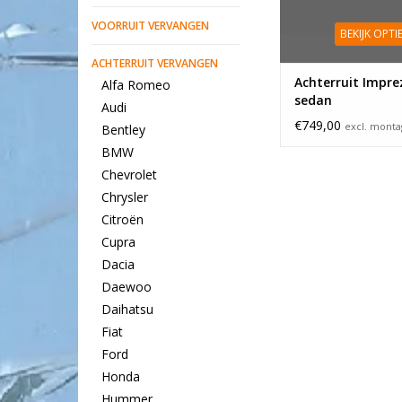
VOORRUIT VERVANGEN
BEKIJK OPTI
ACHTERRUIT VERVANGEN
Achterruit Impre
Alfa Romeo
sedan
Audi
€749,00
excl. mont
Bentley
BMW
Chevrolet
Chrysler
Citroën
Cupra
Dacia
Daewoo
Daihatsu
Fiat
Ford
Honda
Hummer