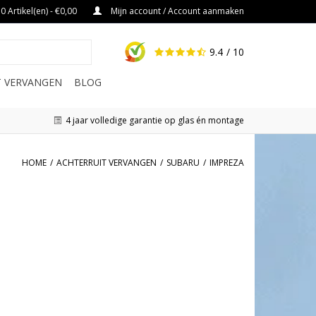
0 Artikel(en) - €0,00
Mijn account / Account aanmaken
9.4
/ 10
IT VERVANGEN
BLOG
4 jaar volledige garantie op glas én montage
HOME
/
ACHTERRUIT VERVANGEN
/
SUBARU
/
IMPREZA