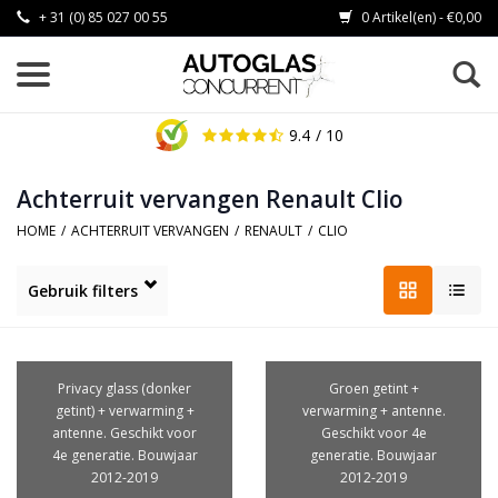
+ 31 (0) 85 027 00 55
0 Artikel(en) - €0,00
9.4
/ 10
Achterruit vervangen Renault Clio
HOME
/
ACHTERRUIT VERVANGEN
/
RENAULT
/
CLIO
Gebruik filters
Privacy glass (donker
Groen getint +
getint) + verwarming +
verwarming + antenne.
antenne. Geschikt voor
Geschikt voor 4e
4e generatie. Bouwjaar
generatie. Bouwjaar
2012-2019
2012-2019