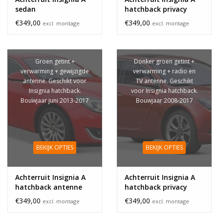
sedan
hatchback privacy
glass wijziging
€349,00
€349,00
excl. montage
excl. montage
Groen getint +
Donker groen getint +
verwarming + gewijzigde
verwarming + radio en
antenne. Geschikt voor
TV antenne. Geschikt
Insignia hatchback.
voor Insignia hatchback.
Bouwjaar juni 2013-2017
Bouwjaar 2008-2017
BEKIJK OPTIES
BEKIJK OPTIES
Achterruit Insignia A
Achterruit Insignia A
hatchback antenne
hatchback privacy
wijziging
glass tv
€349,00
€349,00
excl. montage
excl. montage