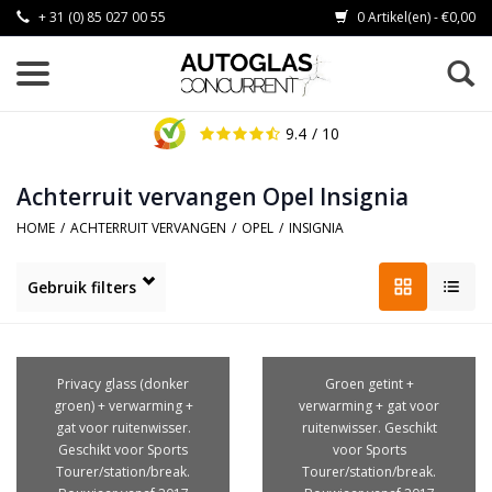
+ 31 (0) 85 027 00 55
0 Artikel(en) - €0,00
9.4
/ 10
Achterruit vervangen Opel Insignia
HOME
/
ACHTERRUIT VERVANGEN
/
OPEL
/
INSIGNIA
Gebruik filters
Privacy glass (donker
Groen getint +
groen) + verwarming +
verwarming + gat voor
gat voor ruitenwisser.
ruitenwisser. Geschikt
Geschikt voor Sports
voor Sports
Tourer/station/break.
Tourer/station/break.