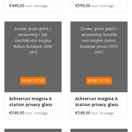
€449,00
€599,00
excl. montage
excl. montage
Donker groen getint +
Donker groen getint +
verwarming + lijst.
verwarming. Geschikt
Geschikt voor Insignia
voor Insignia station.
station. Bouwjaar 2008-
Bouwjaar januari 2013-
2013
2017
BEKIJK OPTIES
BEKIJK OPTIES
Achterruit Insignia A
Achterruit Insignia A
station privacy glass
station privacy glass
lijst
€549,00
€549,00
excl. montage
excl. montage