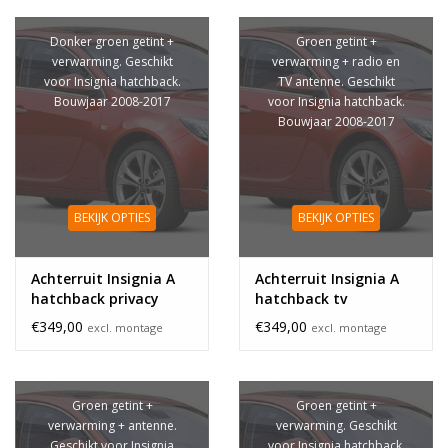
Donker groen getint +
Groen getint +
verwarming. Geschikt
verwarming + radio en
voor Insignia hatchback.
TV antenne. Geschikt
Bouwjaar 2008-2017
voor Insignia hatchback.
Bouwjaar 2008-2017
BEKIJK OPTIES
BEKIJK OPTIES
Achterruit Insignia A
Achterruit Insignia A
hatchback privacy
hatchback tv
glass
€349,00
€349,00
excl. montage
excl. montage
Groen getint +
Groen getint +
verwarming + antenne.
verwarming. Geschikt
Geschikt voor Insignia
voor Insignia hatchback.