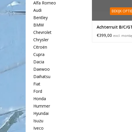
Alfa Romeo
Audi
BEKIJK OPTI
Bentley
BMW
Achterruit B/C/G
Chevrolet
€399,00
excl. mont
Chrysler
Citroën
Cupra
Dacia
Daewoo
Daihatsu
Fiat
Ford
Honda
Hummer
Hyundai
Isuzu
Iveco