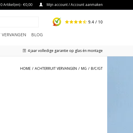
0 Artikel(en) - €0,00
Mijn account / Account aanmaken
9.4
/ 10
IT VERVANGEN
BLOG
4 jaar volledige garantie op glas én montage
HOME
/
ACHTERRUIT VERVANGEN
/
MG
/
B/C/GT