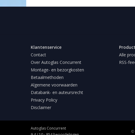
Klantenservice
Produc
Contact
Alle pro
Over Autoglas Concurrent
RSS-fee
Montage- en bezorgkosten
Betaalmethoden
Algemene voorwaarden
Databank- en auteursrecht
Privacy Policy
Disclaimer
Autoglas Concurrent
© 
9,4
/
10
-
854
beoordelingen