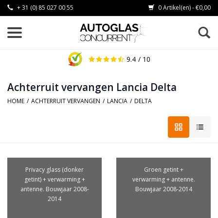
+ 31 (0) 85 027 00 55
0 Artikel(en) - €0,00
9.4
/ 10
Achterruit vervangen Lancia Delta
HOME
/
ACHTERRUIT VERVANGEN
/
LANCIA
/
DELTA
Privacy glass (donker
Groen getint +
getint) + verwarming +
verwarming + antenne.
antenne. Bouwjaar 2008-
Bouwjaar 2008-2014
2014