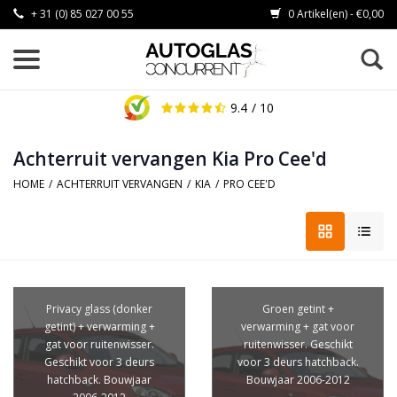
+ 31 (0) 85 027 00 55
0 Artikel(en) - €0,00
9.4
/ 10
Achterruit vervangen Kia Pro Cee'd
HOME
/
ACHTERRUIT VERVANGEN
/
KIA
/
PRO CEE'D
Privacy glass (donker
Groen getint +
getint) + verwarming +
verwarming + gat voor
gat voor ruitenwisser.
ruitenwisser. Geschikt
Geschikt voor 3 deurs
voor 3 deurs hatchback.
hatchback. Bouwjaar
Bouwjaar 2006-2012