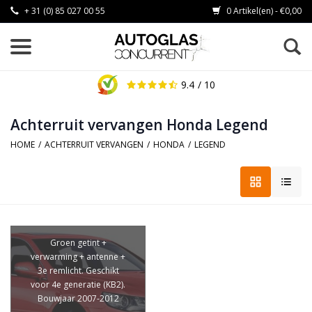
+ 31 (0) 85 027 00 55
0 Artikel(en) - €0,00
9.4
/ 10
Achterruit vervangen Honda Legend
HOME
/
ACHTERRUIT VERVANGEN
/
HONDA
/
LEGEND
Groen getint +
verwarming + antenne +
3e remlicht. Geschikt
voor 4e generatie (KB2).
Bouwjaar 2007-2012