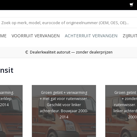
ME
VOORRUIT VERVANGEN
ACHTERRUIT VERVANGEN
ZIJRU
Dealerkwaliteit autoruit — zonder dealerprijzen
nsit
warming.
Groen getint + verwarming
Groen getint
terklep.
+ met gat voor ruitenwisser.
+ zonder
-2014
Geschikt voor linker
ruitenwisser.
achterdeur. Bouwjaar 2000-
linker achter
2014
2000