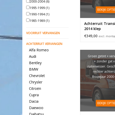
2000-2004
(6)
1995-1999
(1)
BEKIJK OPTI
1990-1994
(1)
1985-1989
(1)
Achterruit Trans
2014 klep
VOORRUIT VERVANGEN
€349,00
excl. mont
ACHTERRUIT VERVANGEN
Alfa Romeo
Groen getint + ve
Audi
+ zonder gat 
Bentley
ruitenwisser. Gesc
BMW
rechter achter
Chevrolet
Bouwjaar 2000
Chrysler
Citroën
Cupra
Dacia
BEKIJK OPTI
Daewoo
Daihatsu