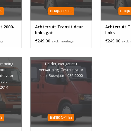
ES
BEKIJK OPTIES
BEKIJK
it 2000-
Achterruit Transit deur
Achterruit T
links gat
links
€249,00
€249,00
age
excl. montage
excl.
rwarming
Helder, niet getint +
voor
verwarming. Geschikt voor
hikt voor
klep. Bouwjaar 1986-2000
deur.
-2014
ES
BEKIJK OPTIES