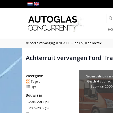
HO
Snelle vervanging in NL & BE — ook bij u op locatie
Achterruit vervangen Ford Tra
Weergave
Groen getint + ver
Geschikt voor ach
Tegels
Bouwjaar 2000
Lijst
Bouwjaar
2010-2014
(5)
2005-2009
(5)