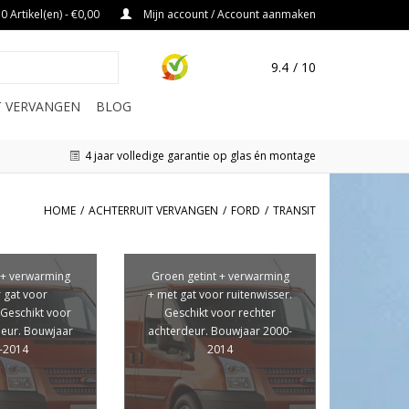
0 Artikel(en) - €0,00
Mijn account / Account aanmaken
9.4
/ 10
IT VERVANGEN
BLOG
4 jaar volledige garantie op glas én montage
HOME
/
ACHTERRUIT VERVANGEN
/
FORD
/
TRANSIT
 + verwarming
Groen getint + verwarming
 gat voor
+ met gat voor ruitenwisser.
 Geschikt voor
Geschikt voor rechter
deur. Bouwjaar
achterdeur. Bouwjaar 2000-
-2014
2014