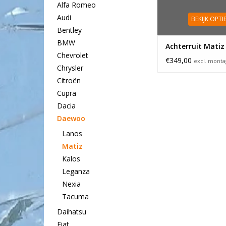
Alfa Romeo
Audi
BEKIJK OPTI
Bentley
BMW
Achterruit Matiz
Chevrolet
€349,00
excl. mont
Chrysler
Citroën
Cupra
Dacia
Daewoo
Lanos
Matiz
Kalos
Leganza
Nexia
Tacuma
Daihatsu
Fiat