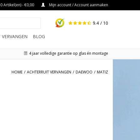
0 Artikel(en) - €0,00
Mijn account / Account aanmaken
9.4
/ 10
IT VERVANGEN
BLOG
4 jaar volledige garantie op glas én montage
HOME
/
ACHTERRUIT VERVANGEN
/
DAEWOO
/
MATIZ