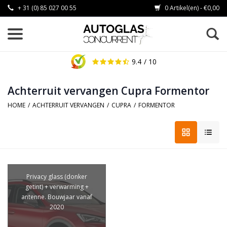
+ 31 (0) 85 027 00 55
0 Artikel(en) - €0,00
9.4
/ 10
Achterruit vervangen Cupra Formentor
HOME
/
ACHTERRUIT VERVANGEN
/
CUPRA
/
FORMENTOR
Privacy glass (donker
getint) + verwarming +
antenne. Bouwjaar vanaf
2020