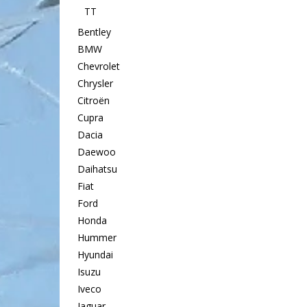
TT
Bentley
BMW
Chevrolet
Chrysler
Citroën
Cupra
Dacia
Daewoo
Daihatsu
Fiat
Ford
Honda
Hummer
Hyundai
Isuzu
Iveco
Jaguar