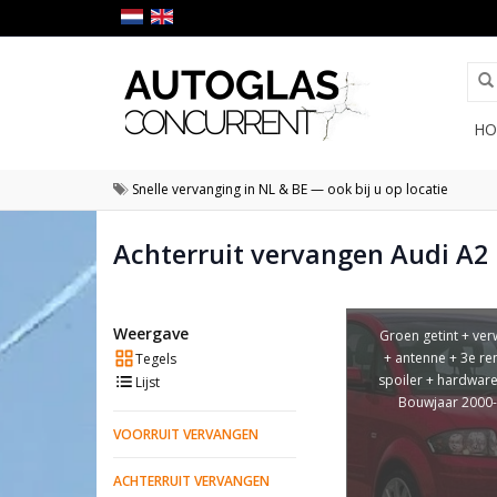
HO
Snelle vervanging in NL & BE — ook bij u op locatie
Achterruit vervangen Audi A2
Weergave
Groen getint + ve
+ antenne + 3e re
Tegels
spoiler + hardware 
Lijst
Bouwjaar 2000
VOORRUIT VERVANGEN
ACHTERRUIT VERVANGEN