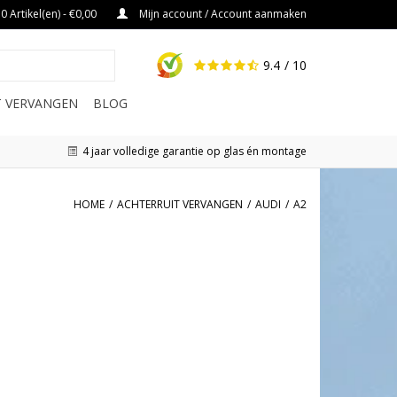
0 Artikel(en) - €0,00
Mijn account / Account aanmaken
9.4
/ 10
IT VERVANGEN
BLOG
4 jaar volledige garantie op glas én montage
HOME
/
ACHTERRUIT VERVANGEN
/
AUDI
/
A2