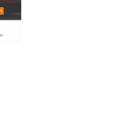
ES
age