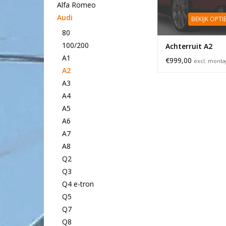
Alfa Romeo
Audi
BEKIJK OPTI
80
100/200
Achterruit A2
A1
€999,00
excl. mont
A2
A3
A4
A5
A6
A7
A8
Q2
Q3
Q4 e-tron
Q5
Q7
Q8